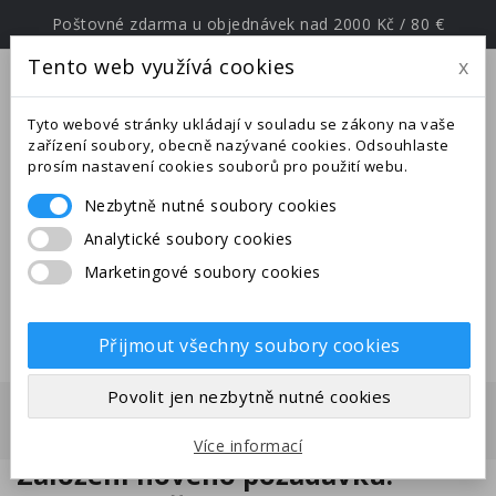
Poštovné zdarma u objednávek nad 2000 Kč / 80 €
Tento web využívá cookies
x
menu
Tyto webové stránky ukládají v souladu se zákony na vaše
zařízení soubory, obecně nazývané cookies. Odsouhlaste
prosím nastavení cookies souborů pro použití webu.
Nezbytně nutné soubory cookies
Upozornění: Ve dnech od
Analytické soubory cookies
25.6.-27.7.2026 jsme na expedici v
Marketingové soubory cookies
jižní Evropě. Uskutečněné
objednávky budou odeslány po
28.7.2026.
Přijmout všechny soubory cookies
ANTS EUROPE - VŠE PRO
Povolit jen nezbytně nutné cookies
MRAVENCE
Více informací
Založení nového požadavku: