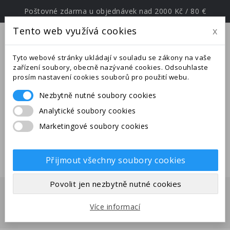
Poštovné zdarma u objednávek nad 2000 Kč / 80 €
Tento web využívá cookies
x
menu
Tyto webové stránky ukládají v souladu se zákony na vaše
zařízení soubory, obecně nazývané cookies. Odsouhlaste
prosím nastavení cookies souborů pro použití webu.
Nezbytně nutné soubory cookies
Upozornění: Ve dnech od
Analytické soubory cookies
25.6.-27.7.2026 jsme na expedici v
Marketingové soubory cookies
jižní Evropě. Uskutečněné
objednávky budou odeslány po
28.7.2026.
Přijmout všechny soubory cookies
Povolit jen nezbytně nutné cookies
ANTS EUROPE - VŠE PRO
MRAVENCE
Více informací