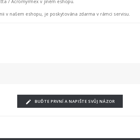
i Atta / Acromyrmex v jiném eshopu.
onii v našem eshopu, je poskytována zdarma v rámci servisu.
BUĎTE PRVNÍ A NAPIŠTE SVŮJ NÁZOR