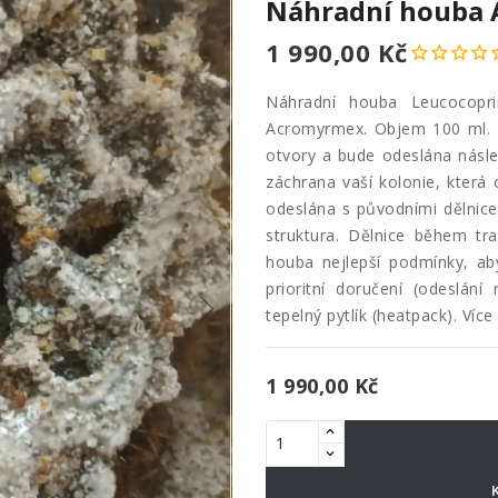
Náhradní houba
1 990,00 Kč
Náhradní houba Leucocopr
Acromyrmex. Objem 100 ml. H
otvory a bude odeslána násle
záchrana vaší kolonie, která
odeslána s původními dělnice
struktura. Dělnice během tr
houba nejlepší podmínky, ab
prioritní doručení (odeslání
tepelný pytlík (heatpack). Víc
1 990,00 Kč