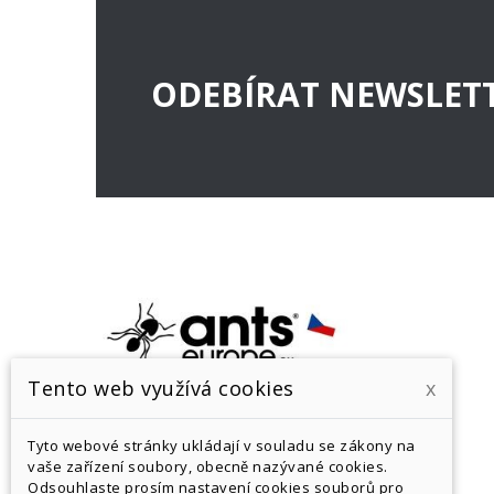
ODEBÍRAT NEWSLET
Tento web využívá cookies
x
Kvalitní formikárium je základ, ne luxus. V Ants
Tyto webové stránky ukládají v souladu se zákony na
Europe věříme, že úspěšný chov začíná u
vaše zařízení soubory, obecně nazývané cookies.
Odsouhlaste prosím nastavení cookies souborů pro
špičkového zázemí. Naše vybavení stavíme na