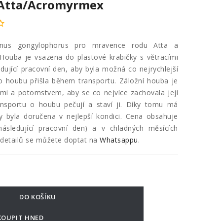
 Atta/Acromyrmex
inus gongylophorus pro mravence rodu Atta a
ouba je vsazena do plastové krabičky s větracími
dující pracovní den, aby byla možná co nejrychlejší
 o houbu přišla během transportu. Záložní houba je
mi a potomstvem, aby se co nejvíce zachovala její
ansportu o houbu pečují a staví ji. Díky tomu má
y byla doručena v nejlepší kondici. Cena obsahuje
 následující pracovní den) a v chladných měsících
e detailů se můžete doptat na
Whatsappu
.
DO KOŠÍKU
KOUPIT HNED