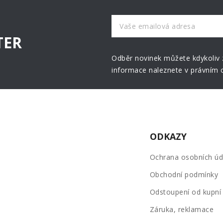
TER
Odběr novinek můžete kdykoliv z
informace naleznete v právním 
ODKAZY
Ochrana osobních úd
Obchodní podmínky
Odstoupení od kupní
Záruka, reklamace