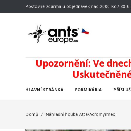
Poštovné zdarma u objednávek nad 2000 Kč / 80 €
Upozornění: Ve dnech 
Uskutečněné 
HLAVNÍ STRÁNKA
FORMIKÁRIA
PŘÍSLU
Domů
Náhradní houba Atta/Acromyrmex