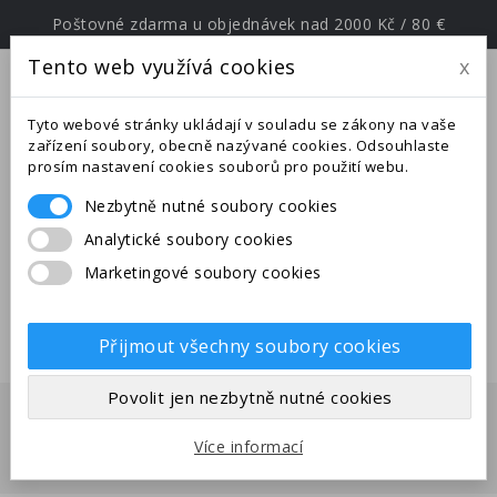
Poštovné zdarma u objednávek nad 2000 Kč / 80 €
Tento web využívá cookies
x
menu
Tyto webové stránky ukládají v souladu se zákony na vaše
zařízení soubory, obecně nazývané cookies. Odsouhlaste
prosím nastavení cookies souborů pro použití webu.
Nezbytně nutné soubory cookies
Upozornění: Ve dnech od
Analytické soubory cookies
25.6.-27.7.2026 jsme na expedici v
Marketingové soubory cookies
jižní Evropě. Uskutečněné
objednávky budou odeslány po
28.7.2026.
Přijmout všechny soubory cookies
Povolit jen nezbytně nutné cookies
PODROBNĚ O COOKIES
Více informací
Domů
Podrobně o cookies