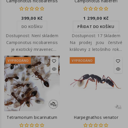
Camponotus nicobarensis
Camponotus habereri
399,00 Kč
1 299,00 Kč
DO KOŠÍKU
PŘIDAT DO KOŠÍKU
Dostupnost:
Není skladem
Dostupnost:
17 Skladem
Camponotus nicobarensis
Na prodej jsou čerstvé
je exotický mravenec
královny z letošního roku.
původem z jihovýchodní
Endemický Camponotus s
VYPRODÁNO
VYPRODÁNO
Asie, patří k rychle se
krásnými pruhovanými
rozrůstajícím druhům
vzory na gasteru
mravenců. Vzhledem k
(zadečku) vyskytující se na
nízkým nárokům na chov
ostrově Taiwan. Je to
je vhodný pro začátečníky.
nádherný druh mravence
Na prodej jsou čerstvé
se třemi neobvyklými
královny z rojení letošního
barvami těla: červená,
roku.
žlutá a černá. Velikost
Tetramorium bicarinatum
Harpegnathos venator
královny 15-16 mm,
velikost dělnic 7-13 mm.