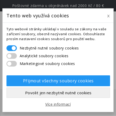
Poštovné zdarma u objednávek nad 2000 Kč / 80 €
Tento web využívá cookies
x
menu
Tyto webové stránky ukládají v souladu se zákony na vaše
zařízení soubory, obecně nazývané cookies. Odsouhlaste
prosím nastavení cookies souborů pro použití webu.
Nezbytně nutné soubory cookies
Upozornění: Ve dnech od
Analytické soubory cookies
25.6.-27.7.2026 jsme na expedici v
Marketingové soubory cookies
jižní Evropě. Uskutečněné
objednávky budou odeslány po
28.7.2026.
Přijmout všechny soubory cookies
Povolit jen nezbytně nutné cookies
DRUHY Z ASIE
Více informací
Domů
Mravenci
Druhy z Asie