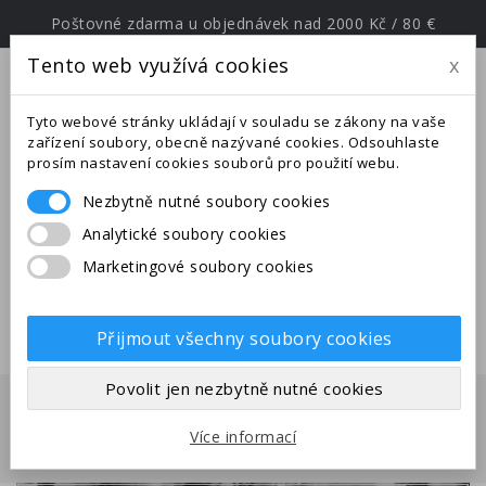
Poštovné zdarma u objednávek nad 2000 Kč / 80 €
Tento web využívá cookies
x
menu
Tyto webové stránky ukládají v souladu se zákony na vaše
zařízení soubory, obecně nazývané cookies. Odsouhlaste
prosím nastavení cookies souborů pro použití webu.
Nezbytně nutné soubory cookies
Upozornění: Ve dnech od
Analytické soubory cookies
25.6.-27.7.2026 jsme na expedici v
Marketingové soubory cookies
jižní Evropě. Uskutečněné
objednávky budou odeslány po
28.7.2026.
Přijmout všechny soubory cookies
Povolit jen nezbytně nutné cookies
Domů
Mravenci
Druhy z Asie
Tetramorium
Více informací
bicarinatum