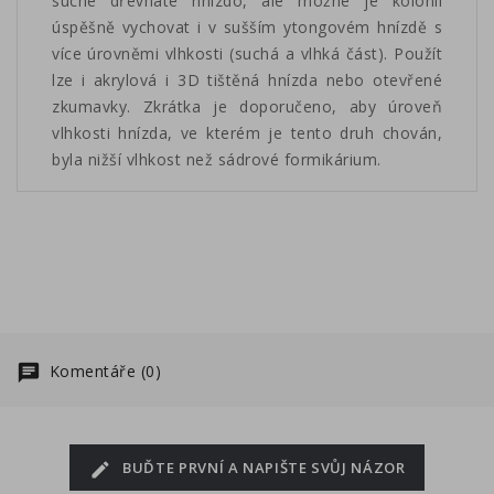
suché dřevnaté hnízdo, ale možné je kolonii
úspěšně vychovat i v sušším ytongovém hnízdě s
více úrovněmi vlhkosti (suchá a vlhká část). Použít
lze i akrylová i 3D tištěná hnízda nebo otevřené
zkumavky. Zkrátka je doporučeno, aby úroveň
vlhkosti hnízda, ve kterém je tento druh chován,
byla nižší vlhkost než sádrové formikárium.
Komentáře (0)
BUĎTE PRVNÍ A NAPIŠTE SVŮJ NÁZOR