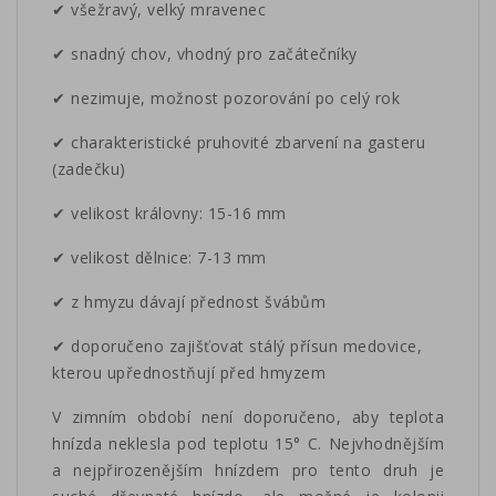
✔ všežravý, velký mravenec
✔ snadný chov, vhodný pro začátečníky
✔ nezimuje, možnost pozorování po celý rok
✔ charakteristické pruhovité zbarvení na gasteru
(zadečku)
✔ velikost královny: 15-16 mm
✔ velikost dělnice: 7-13 mm
✔ z hmyzu dávají přednost švábům
✔ doporučeno zajišťovat stálý přísun medovice,
kterou upřednostňují před hmyzem
V zimním období není doporučeno, aby teplota
hnízda neklesla pod teplotu 15° C. Nejvhodnějším
a nejpřirozenějším hnízdem pro tento druh je