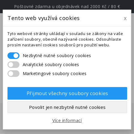
Poštovné zdarma u objednávek nad 2000 Kč / 80 €
Tento web využívá cookies
x
menu
Tyto webové stránky ukládají v souladu se zákony na vaše
zařízení soubory, obecně nazývané cookies. Odsouhlaste
prosím nastavení cookies souborů pro použití webu.
Nezbytně nutné soubory cookies
Upozornění: Ve dnech od
Analytické soubory cookies
25.6.-27.7.2026 jsme na expedici v
Marketingové soubory cookies
jižní Evropě. Uskutečněné
objednávky budou odeslány po
28.7.2026.
Přijmout všechny soubory cookies
Povolit jen nezbytně nutné cookies
Domů
Mravenci
Druhy z Asie
Camponotus habereri
Více informací