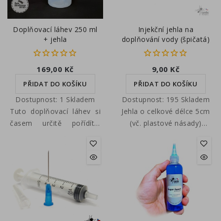
Doplňovací láhev 250 ml
Injekční jehla na
+ jehla
doplňování vody (špičatá)
169,00 Kč
9,00 Kč
PŘIDAT DO KOŠÍKU
PŘIDAT DO KOŠÍKU
Dostupnost:
1 Skladem
Dostupnost:
195 Skladem
Tuto doplňovací láhev si
Jehla o celkové délce 5cm
časem určitě pořídíte,
(vč. plastové násady)
jako já. Je skvělá v tom,
kompatibilní se standardní
že použije všechnu vodu
plastovou stříkačkou.
až ze dna aniž by se
musela nahýbat. Další
výhodou je, že se dovnitř
nedostane prach ze
vzduchu. Naplňovat s ní
zkumavky je radost, nikde