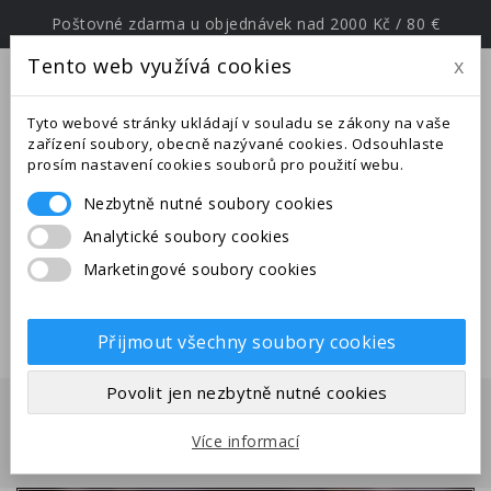
Poštovné zdarma u objednávek nad 2000 Kč / 80 €
Tento web využívá cookies
x
menu
Tyto webové stránky ukládají v souladu se zákony na vaše
zařízení soubory, obecně nazývané cookies. Odsouhlaste
prosím nastavení cookies souborů pro použití webu.
Nezbytně nutné soubory cookies
Upozornění: Ve dnech od
Analytické soubory cookies
25.6.-27.7.2026 jsme na expedici v
Marketingové soubory cookies
jižní Evropě. Uskutečněné
objednávky budou odeslány po
28.7.2026.
Přijmout všechny soubory cookies
Povolit jen nezbytně nutné cookies
Domů
Mravenci
Druhy z Evropy
Leptothorax
Více informací
acervorum - kolonie