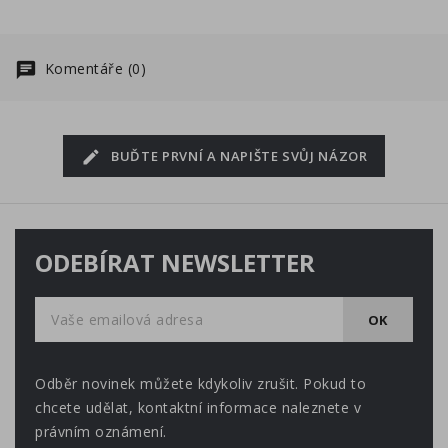
povlak.
cukrové vody. Pro delší
zachování trvanlivosti je
doporučeno skladovat
Komentáře (0)
lahvičku v lednici nebo
chladu a temnu. Pozn.:
Pro mravence rodu
Messor není medovice ani
BUĎTE PRVNÍ A NAPIŠTE SVŮJ NÁZOR
žádný jiný cukernatý
roztok vhodný.
ODEBÍRAT NEWSLETTER
Odběr novinek můžete kdykoliv zrušit. Pokud to
chcete udělat, kontaktní informace naleznete v
právním oznámení.