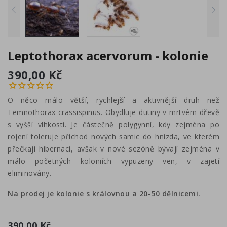
Leptothorax acervorum - kolonie
390,00 Kč
O něco málo větší, rychlejší a aktivnější druh než
Temnothorax crassispinus. Obydluje dutiny v mrtvém dřevě
s vyšší vlhkostí. Je částečně polygynní, kdy zejména po
rojení toleruje příchod nových samic do hnízda, ve kterém
přečkají hibernaci, avšak v nové sezóně bývají zejména v
málo početných koloniích vypuzeny ven, v zajetí
eliminovány.
Na prodej je kolonie s královnou a 20-50 dělnicemi.
390,00 Kč