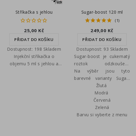
není žádná rozlitá voda a
Stříkačka s jehlou
Sugar-boost 120 ml
s nasazenou jehlou
můžete naplňovat
(1)
hluboko zapuštěný
25,00 Kč
249,00 Kč
zavlažovací systém.
PŘIDAT DO KOŠÍKU
PŘIDAT DO KOŠÍKU
Chlorovanou vodu z
kohoutku nechte
Dostupnost:
198 Skladem
Dostupnost:
93 Skladem
napuštěnou těsně pod
Injekční stříkačka o
Sugar-boost je cukernatý
zúžené hrdlo, aby byla
objemu 5 ml s jehlou a
roztok odzkoušený
plocha pro vyprchání
víčkem. Vhodná pro
samotnými chovateli
Na výběr jsou tyto
chloru co největší a s
dávkování malých kapiček
zapojenými do
barevné varianty Sugar-
odkrytým víkem ponechte
cukrvody / medovice do
testovacího programu.
boostu 120 ml:
Žlutá
alespoň 24 hodin. K lahvi
zkumavek. Doporučuji
Speciální recepturou
Modrá
je přibalena i špičatá
stříkačku napuštěnou
přípravy nedochází k
Červená
jehla.
medovicí uchovávat v
předčasnému vzniku
Zelená
lednici, kde vydrží i 3
plísňového povlaku, tak
Barvu si vyberte z menu
týdny, dokud se uvnitř
jak známe z podomácku
nezačne vytvářet kalný
připravené medovice či