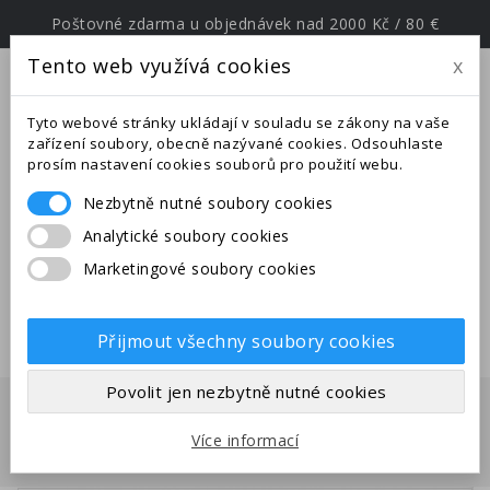
Poštovné zdarma u objednávek nad 2000 Kč / 80 €
Tento web využívá cookies
x
menu
Tyto webové stránky ukládají v souladu se zákony na vaše
zařízení soubory, obecně nazývané cookies. Odsouhlaste
prosím nastavení cookies souborů pro použití webu.
Nezbytně nutné soubory cookies
Upozornění: Ve dnech od
Analytické soubory cookies
25.6.-27.7.2026 jsme na expedici v
Marketingové soubory cookies
jižní Evropě. Uskutečněné
objednávky budou odeslány po
28.7.2026.
Přijmout všechny soubory cookies
Povolit jen nezbytně nutné cookies
Domů
Mravenci
Druhy z Evropy
Messor structor -
Více informací
mravenec zrnojed