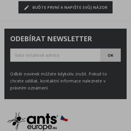
červené, smetánka
BUĎTE PRVNÍ A NAPIŠTE SVŮJ NÁZOR
lékařská. Semena jsou
míchána ve velké dóze,
uvedené druhy semen se
mohou vyskytovat ve
ODEBÍRAT NEWSLETTER
větším či náhodném
množství.
Odběr novinek můžete kdykoliv zrušit. Pokud to
chcete udělat, kontaktní informace naleznete v
právním oznámení.