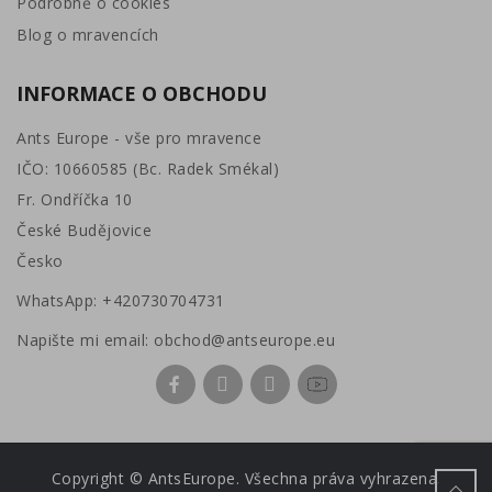
Podrobně o cookies
Blog o mravencích
INFORMACE O OBCHODU
Ants Europe - vše pro mravence
IČO: 10660585 (Bc. Radek Smékal)
Fr. Ondříčka 10
České Budějovice
Česko
WhatsApp:
+420730704731
Napište mi email:
obchod@antseurope.eu
Copyright © AntsEurope. Všechna práva vyhrazena.