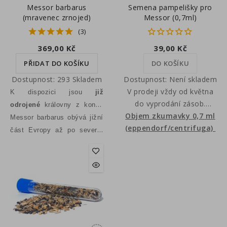
Messor barbarus
Semena pampelišky pro
(mravenec zrnojed)
Messor (0,7ml)
(3)
369,00 Kč
39,00 Kč
PŘIDAT DO KOŠÍKU
DO KOŠÍKU
Dostupnost:
293 Skladem
Dostupnost:
Není skladem
V prodeji vždy od května
K dispozici jsou
již
do vyprodání zásob.
odrojené
královny z konce
Objem zkumavky 0,7 ml
Semena smetánky
září (snůšku vajíček
Messor barbarus obývá jižní
lékařské vhodná pro první
(eppendorf/centrifuga)
nakladou po hibernaci), nebo
část Evropy až po severní
(minor) dělnice druhů
mladé kolonie s 5-10
Afriku. Svými kusadly stříhá
živící se semeny, jako
dělnicemi. K dispozici jsou
klasy travin a semena, které
například Messor sp. nebo
někdy mé vlastní kolonie o
jsou transportovány na
Pheidole sp. Díky
velikosti 100+, však pouze
dlouhou vzdálenost do
měkkému obalu jsou
na objednávku.
hnízda. Z nasbíraných
semínka vhodná pro
semen dělnice vytváří
zpracování pro prvně
kaši/těsto, které je zdrojem
vykuklené dělnice nebo