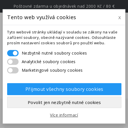
Poštovné zdarma u objednávek nad 2000 Kč / 80 €
Tento web využívá cookies
x
menu
Tyto webové stránky ukládají v souladu se zákony na vaše
zařízení soubory, obecně nazývané cookies. Odsouhlaste
prosím nastavení cookies souborů pro použití webu.
Nezbytně nutné soubory cookies
Upozornění: Ve dnech od
Analytické soubory cookies
25.6.-27.7.2026 jsme na expedici v
Marketingové soubory cookies
jižní Evropě. Uskutečněné
objednávky budou odeslány po
28.7.2026.
Přijmout všechny soubory cookies
Povolit jen nezbytně nutné cookies
Domů
Ostatní
Mnohonožky
Anadenobolus
Více informací
monilicornis