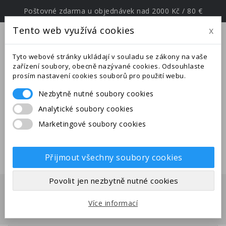
Poštovné zdarma u objednávek nad 2000 Kč / 80 €
Tento web využívá cookies
x
menu
Tyto webové stránky ukládají v souladu se zákony na vaše
zařízení soubory, obecně nazývané cookies. Odsouhlaste
prosím nastavení cookies souborů pro použití webu.
Nezbytně nutné soubory cookies
Upozornění: Ve dnech od
Analytické soubory cookies
25.6.-27.7.2026 jsme na expedici v
Marketingové soubory cookies
jižní Evropě. Uskutečněné
objednávky budou odeslány po
28.7.2026.
Přijmout všechny soubory cookies
Povolit jen nezbytně nutné cookies
Domů
Mravenci
Hypoponera ergatandria
Více informací