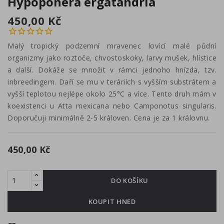
Hypoponera ergatandria
450,00 Kč
Malý tropický podzemní mravenec lovící malé půdní
organizmy jako roztoče, chvostoskoky, larvy mušek, hlístice
a další. Dokáže se množit v rámci jednoho hnízda, tzv.
inbreedingem. Daří se mu v teráriích s vyšším substrátem a
vyšší teplotou nejlépe okolo 25°C a více. Tento druh mám v
koexistenci u Atta mexicana nebo Camponotus singularis.
Doporučuji minimálně 2-5 královen. Cena je za 1 královnu.
450,00 Kč
DO KOŠÍKU
KOUPIT HNED