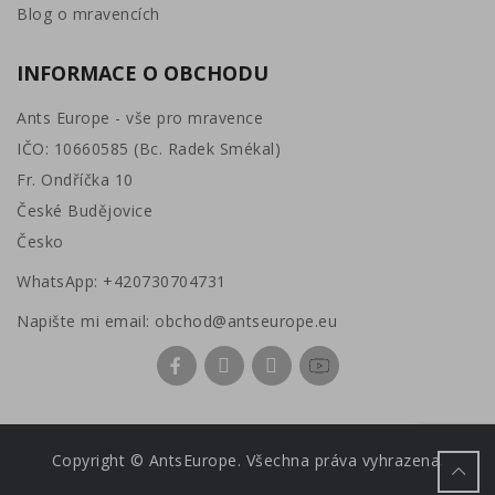
Blog o mravencích
INFORMACE O OBCHODU
Ants Europe - vše pro mravence
IČO: 10660585 (Bc. Radek Smékal)
Fr. Ondříčka 10
České Budějovice
Česko
WhatsApp:
+420730704731
Napište mi email:
obchod@antseurope.eu
Copyright © AntsEurope. Všechna práva vyhrazena.