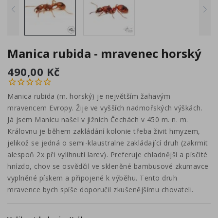
Manica rubida - mravenec horský
490,00 Kč
Manica rubida (m. horský) je největším žahavým
mravencem Evropy. Žije ve vyšších nadmořských výškách.
Já jsem Manicu našel v jižních Čechách v 450 m. n. m.
Královnu je během zakládání kolonie třeba živit hmyzem,
jelikož se jedná o semi-klaustralne zakládající druh (zakrmit
alespoň 2x při vylíhnutí larev). Preferuje chladnější a písčité
hnízdo, chov se osvědčil ve skleněné bambusové zkumavce
vyplněné pískem a připojené k výběhu. Tento druh
mravence bych spíše doporučil zkušenějšímu chovateli.