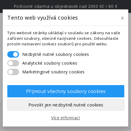
Poštovné zdarma u objednávek nad 2000 Kč / 80 €
Tento web využívá cookies
x
menu
Tyto webové stránky ukládají v souladu se zákony na vaše
zařízení soubory, obecně nazývané cookies. Odsouhlaste
prosím nastavení cookies souborů pro použití webu.
Nezbytně nutné soubory cookies
Upozornění: Ve dnech od
Analytické soubory cookies
25.6.-27.7.2026 jsme na expedici v
Marketingové soubory cookies
jižní Evropě. Uskutečněné
objednávky budou odeslány po
28.7.2026.
Přijmout všechny soubory cookies
Povolit jen nezbytně nutné cookies
Domů
Mravenci
Manica rubida - mravenec horský
Více informací