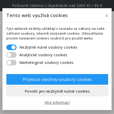
Poštovné zdarma u objednávek nad 2000 Kč / 80 €
Tento web využívá cookies
x
menu
Tyto webové stránky ukládají v souladu se zákony na vaše
zařízení soubory, obecně nazývané cookies. Odsouhlaste
prosím nastavení cookies souborů pro použití webu.
Nezbytně nutné soubory cookies
Upozornění: Ve dnech od
Analytické soubory cookies
25.6.-27.7.2026 jsme na expedici v
Marketingové soubory cookies
jižní Evropě. Uskutečněné
objednávky budou odeslány po
28.7.2026.
Přijmout všechny soubory cookies
Povolit jen nezbytně nutné cookies
Domů
Ostatní
Mnohonožka Spirostreptus sp. 1
Více informací