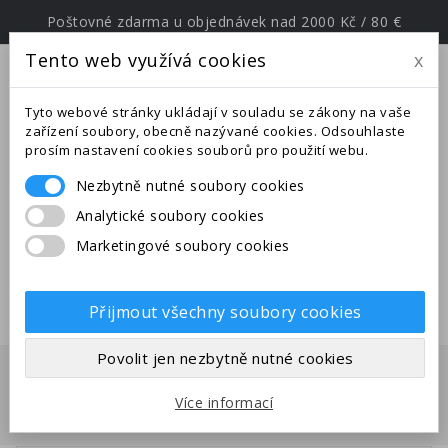
Poštovné zdarma u objednávek nad 2000 Kč / 80 €
Tento web využívá cookies
x
menu
Tyto webové stránky ukládají v souladu se zákony na vaše
zařízení soubory, obecně nazývané cookies. Odsouhlaste
prosím nastavení cookies souborů pro použití webu.
Nezbytně nutné soubory cookies
Upozornění: Ve dnech od
Analytické soubory cookies
25.6.-27.7.2026 jsme na expedici v
Marketingové soubory cookies
jižní Evropě. Uskutečněné
objednávky budou odeslány po
28.7.2026.
Přijmout všechny soubory cookies
Povolit jen nezbytně nutné cookies
Domů
Příslušenství
Nezalistovné zboží - 1 Kč
Více informací