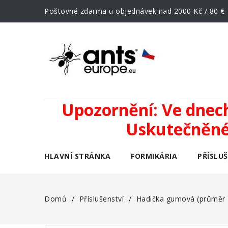
Poštovné zdarma u objednávek nad 2000 Kč / 80 €
Upozornění: Ve dnech 
Uskutečněné 
HLAVNÍ STRÁNKA
FORMIKÁRIA
PŘÍSLU
Domů
Příslušenství
Hadička gumová (průměr