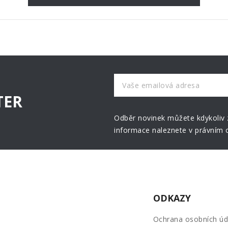
TER
Odběr novinek můžete kdykoliv z
informace naleznete v právním 
ODKAZY
Ochrana osobních úd