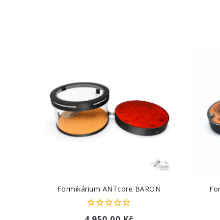
Formikárium ANTcore BARON
Fo
4 950,00 Kč