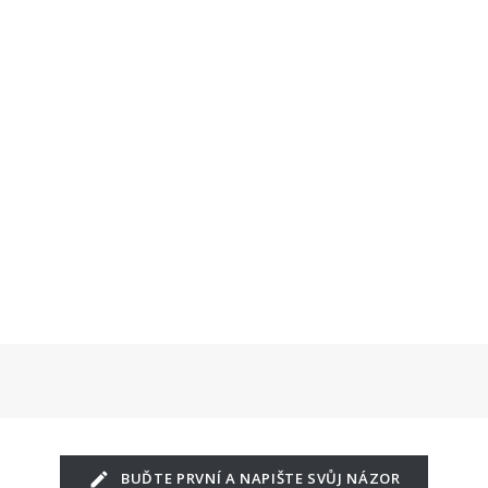
y. Ve stěně jsou dva větrací
 vyplněné jemnou mřížkou. K
 jsou dodávány dvě plug-in
né) napáječky, jedna na vodu
 na medovici.
BUĎTE PRVNÍ A NAPIŠTE SVŮJ NÁZOR