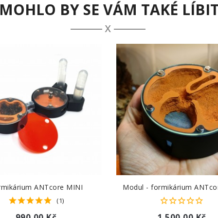
MOHLO BY SE VÁM TAKÉ LÍBI
rmikárium ANTcore MINI
Modul - formikárium ANTc
(1)
990,00 Kč
1 500,00 Kč