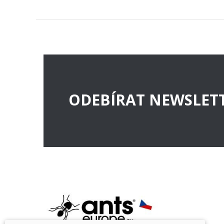
formikária. Využít jej lze rovněž při
sběru královen v období rojení,
nebo při vysávání jemného
potomstva (vajíčka, larvy, kukly).
Exhaustor používám také na
odstraňování různého materiálu z
hnízda nebo arény.
ODEBÍRAT NEWSLET