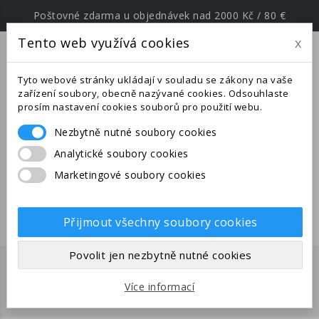
Poštovné zdarma u objednávek nad 2000 Kč / 80 €
Tento web využívá cookies
x
menu
Tyto webové stránky ukládají v souladu se zákony na vaše
zařízení soubory, obecně nazývané cookies. Odsouhlaste
prosím nastavení cookies souborů pro použití webu.
Nezbytně nutné soubory cookies
Upozornění: Ve dnech od
Analytické soubory cookies
25.6.-27.7.2026 jsme na expedici v
Marketingové soubory cookies
jižní Evropě. Uskutečněné
objednávky budou odeslány po
28.7.2026.
Přijmout všechny soubory cookies
Povolit jen nezbytně nutné cookies
TERMITI
Více informací
Domů
Ostatní
Termiti