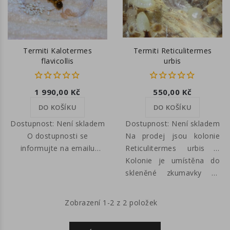
Termiti Kalotermes
Termiti Reticulitermes
flavicollis
urbis
1 990,00 Kč
550,00 Kč
DO KOŠÍKU
DO KOŠÍKU
Dostupnost:
Není skladem
Dostupnost:
Není skladem
O dostupnosti se
Na prodej jsou kolonie
informujte na emailu
Reticulitermes urbis v
obchod@antseurope.eu
rozmezí 50-70 jedinců.
Kolonie je umístěna do
Kalotermes flavicollis je
Kolonie obsahují nymfy,
skleněné zkumavky se
robustní druh termita z
vojáky a neoteniky, kteří
dřevem. Více informací
jižní Evropy. Jeho chov je
kladou vajíčka. Velkou
na
Whatsappu
.
Zobrazení 1-2 z 2 položek
jednoduchý (vlhko,
kolonii s
vhodné dřevo, tma,
neoteniky můžeme vidět v